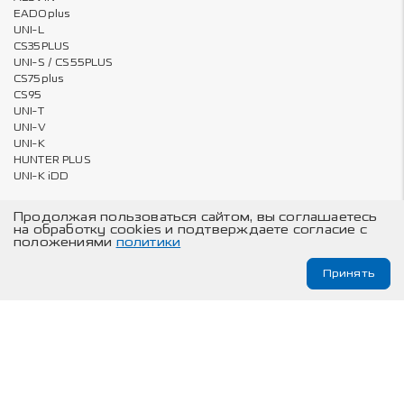
EADOplus
UNI-L
CS35PLUS
UNI-S / CS55PLUS
CS75plus
CS95
UNI-T
UNI-V
UNI-K
HUNTER PLUS
UNI-K iDD
Продолжая пользоваться сайтом, вы соглашаетесь
на обработку cookies и подтверждаете согласие с
Владельцам
О компании
положениями
политики
Онлайн запись на ТО и сервис
Карта сайта
Принять
Техническое обслуживание
© Changan Automobile Group, 2026
Изложенная на данном сайте информация носит