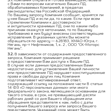
Компания открыта и готова взаимодействовать
с Вами по вопросам касательно Ваших ПД,
обрабатываемых Компанией, в пределах
законодательства Российской Федерацией.
По Вашему запросу Компания сообщит, хранятся ли
у нее Ваши ПД и если да, то какие. Если при всем
стремлении Компании к достоверности
и актуальности хранимых ПД, они по каким-либо
причинам окажутся неточными, то по Вашему
требованию в них будут внесены соответствующие
исправления. В указанных целях Вы можете
обращаться по адресу — 628183, ХМАО-Югра, г.
Нягань, пр-т Нефтяников, 1, к. 2 , ООО "СК-Моторс
Нягань".
В зависимости от содержания предоставленного
запроса, Компания принимает решение
о предоставлении Вам доступа к Вашим ПД.
В случае если данных предоставленных Вами
недостаточно для установления Вашей личности
или предоставление ПД нарушает конституционные
права и свободы других лиц Компания
подготавливает мотивированный ответ,
содержащий ссылку на положение части 8 статьи
14 ФЗ «О персональных данных» или иного
федерального закона, являющееся основанием для
такого отказа, в срок, не превышающий десяти
рабочих дней со дня Вашего обращения или
обращения представителя к нам, либо с даты
получения Вашего запроса или запроса Вашего
представителя. Указанный срок может быть