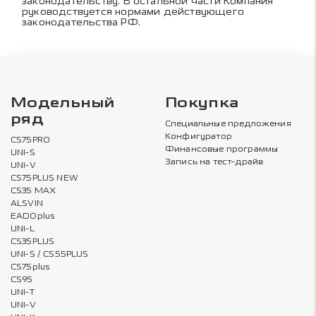
законодательству. В остальной части Компания
руководствуется нормами действующего
законодательства РФ.
Модельный
Покупка
ряд
Специальные предложения
Конфигуратор
CS75PRO
Финансовые программы
UNI-S
Запись на тест-драйв
UNI-V
CS75PLUS NEW
CS35 MAX
ALSVIN
EADOplus
UNI-L
CS35PLUS
UNI-S / CS55PLUS
CS75plus
CS95
UNI-T
UNI-V