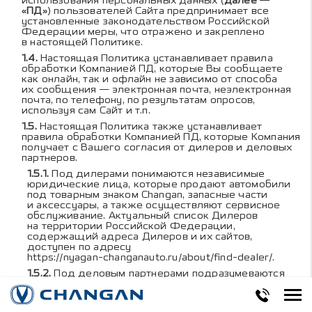
использования персональных данных (
далее —
«ПД»
) пользователей Сайта предпринимает все
установленные законодательством Российской
Федерации меры, что отражено и закреплено
в настоящей Политике.
Настоящая Политика устанавливает правила
обработки Компанией ПД, которые Вы сообщаете
как онлайн, так и офлайн не зависимо от способа
их сообщения — электронная почта, неэлектронная
почта, по телефону, по результатам опросов,
используя сам Сайт и т.п.
Настоящая Политика также устанавливает
правила обработки Компанией ПД, которые Компания
получает с Вашего согласия от дилеров и деловых
партнеров.
Под дилерами понимаются независимые
юридические лица, которые продают автомобили
под товарным знаком Changan, запасные части
и аксессуары, а также осуществляют сервисное
обслуживание. Актуальный список Дилеров
на территории Российской Федерации,
содержащий адреса Дилеров и их сайтов,
доступен по адресу
https://nyagan-changanauto.ru/about/find-dealer/
.
Под деловым партнерами подразумеваются
независимые компании, с которыми Компания
сотрудничает, чтобы обеспечить, предоставить или
предложить Вам другие услуги и продукты.