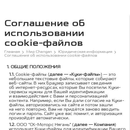
Соглашение об
использовании
cookie-файлов
Главная
Мир Changan
Юридическая информация
Соглашение об использовании cookie-файлов
Содержание соглашения 
ОБЩИЕ ПОЛОЖЕНИЯ
Cookie-файлы (
далее — «Куки-файлы»
) — это
небольшие текстовые файлы, которые собирают
веб-сайты. В них браузер записывает сведения
об интернет-ресурсах, которые Вы посетили. Куки-
сервисы нужны для Вашей идентификации
и взаимодействия с Вами и персонализацией
контента. Например, если Вы дали согласие на Куки-
файлы, авторизовались на сайте и потом зашли
на него повторно, Вам не придётся заново вводить
логин и пароль. Сайт уже вас помнит, и авторизация
произойдёт автоматически.
ООО "СК-Моторс Нягань" (
далее — Компания
)
использует Куки-файлы для идентификации Вашего