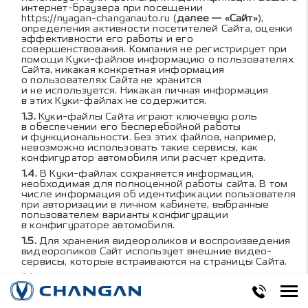
интернет-браузера при посещении
https://nyagan-changanauto.ru
(
далее — «Сайт»
),
определения активности посетителей Сайта, оценки
эффективности его работы и его
совершенствования. Компания не регистрирует при
помощи Куки-файлов информацию о пользователях
Сайта, никакая конкретная информация
о пользователях Сайта не хранится
и не используется. Никакая личная информация
в этих Куки-файлах не содержится.
Куки-файлы Сайта играют ключевую роль
в обеспечении его бесперебойной работы
и функциональности. Без этих файлов, например,
невозможно использовать такие сервисы, как
конфигуратор автомобиля или расчет кредита.
В Куки-файлах сохраняется информация,
необходимая для полноценной работы сайта. В том
числе информация об идентификации пользователя
при авторизации в личном кабинете, выбранные
пользователем варианты конфигурации
в конфигураторе автомобиля.
Для хранения видеороликов и воспроизведения
видеороликов Сайт использует внешние видео-
сервисы, которые встраиваются на страницы Сайта.
Для предоставления функционала поиска
на карте Сайт использует внешние
картографические сервисы, которые встраиваются