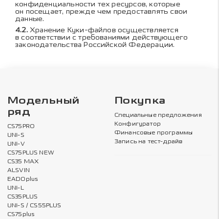
конфиденциальности тех ресурсов, которые
он посещает, прежде чем предоставлять свои
данные.
Хранение Куки-файлов осуществляется
в соответствии с требованиями действующего
законодательства Российской Федерации.
Модельный
Покупка
ряд
Специальные предложения
Конфигуратор
CS75PRO
Финансовые программы
UNI-S
Запись на тест-драйв
UNI-V
CS75PLUS NEW
CS35 MAX
ALSVIN
EADOplus
UNI-L
CS35PLUS
UNI-S / CS55PLUS
CS75plus